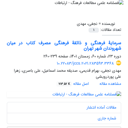
نویسنده =
نجفی، مهدی
تعداد مقالات:
1
سرمایۀ فرهنگی و ذائقۀ فرهنگی مصرف کتاب در میان
شهروندان شهر تهران
دوره 23، شماره 60، زمستان 1401، صفحه
239-260
10.22083/jccs.2021.283593.3368
مهدی نجفی، بهرام قدیمی، صدیقه محمد اسماعیل، علی باصری، زهرا
علی پوردرویشی
مشاهده مقاله
اصل مقاله
713.52 K
مقالات آماده انتشار
شماره جاری