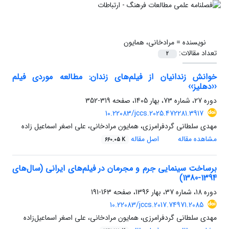
نویسنده =
مرادخانی، همایون
تعداد مقالات:
2
خوانش زندانیان از فیلم‌های زندان: مطالعه موردی فیلم
‹‹دهلیز››
دوره 27، شماره 73، بهار 1405، صفحه
319-352
10.22083/jccs.2025.472281.3917
مهدی سلطانی گردفرامرزی، همایون مرادخانی، علی اصغر اسماعیل زاده
مشاهده مقاله
اصل مقاله
660.05 K
برساخت سینمایی جرم و مجرمان در فیلم‌های ایرانی (سال‌های
1394-1380)
دوره 18، شماره 37، بهار 1396، صفحه
163-191
10.22083/jccs.2017.74971.2085
مهدی سلطانی گردفرامرزی، همایون مرادخانی، علی اصغر اسماعیل‌زاده