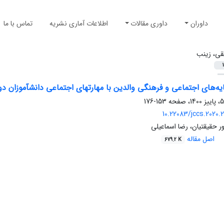
داوران
داوری مقالات
اطلاعات آماری نشریه
تماس با ما
قی، زینب
1
ه‌های اجتماعی و فرهنگی والدین با مهارتهای اجتماعی دانشآموزان دورۀ م
153-176
10.22083/jccs.2020.
 حقیقتیان، رضا اسماعیلی
اصل مقاله
679.2 K