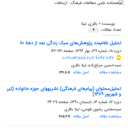
نویسنده =
باقری، لیلا
تعداد مقالات:
4
تحلیل نظام‌مند پژوهش‌های سبک زندگی بعد از دهة 80
دوره 18، شماره 37، بهار 1396، صفحه
131-162
10.22083/jccs.2017.70197.2042
سیدحسین سراج‌زاده، لیلا باقری
مشاهده مقاله
اصل مقاله
499.61 K
تحلیل‌محتوای (پیام‌های فرهنگی) نشریه‏های حوزه خانواده (تیر
و شهریور 1389)
دوره 12، شماره 14، تابستان 1390، صفحه
27-64
سیدمجتبی رضوی طوسی، لیلا باقری
مشاهده مقاله
اصل مقاله
385.3 K