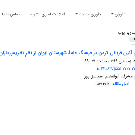
داوران
داوری مقالات
اطلاعات آماری نشریه
تماس با ما
یدی، ایوب
1
آئین قربانی کردن در فرهنگ عامۀ شهرستان ایوان از نظرِ نظریه‌پردازا
171-199
10.22083/jccs.2020.
 مشرف، ابوالقاسم اسماعیل پور
اصل مقاله
862.47 K