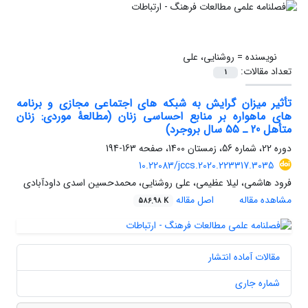
نویسنده =
روشنایی، علی
تعداد مقالات:
1
تأثیر میزان گرایش به شبکه های اجتماعی مجازی و برنامه
های ماهواره بر منابع احساسی زنان (مطالعۀ موردی: زنان
متأهل 20 ـ 55 سال بروجرد)
دوره 22، شماره 56، زمستان 1400، صفحه
163-194
10.22083/jccs.2020.223317.3035
فرود هاشمی، لیلا عظیمی، علی روشنایی، محمدحسین اسدی داودآبادی
مشاهده مقاله
اصل مقاله
586.98 K
مقالات آماده انتشار
شماره جاری