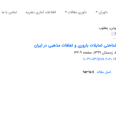
داوران
داوری مقالات
اطلاعات آماری نشریه
تماس با ما
وتن، یعقوب
1
اختی تمایلات باروری و تعلقات مذهبی در ایران
9-33
10.22083/jccs.2020.
اصل مقاله
953.95 K