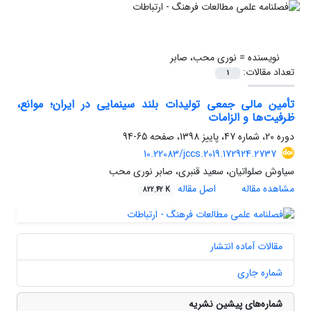
نویسنده =
نوری محب، صابر
تعداد مقالات:
1
تأمین مالی جمعی تولیدات بلند سینمایی در ایران؛ موانع،
ظرفیت‌ها و الزامات
دوره 20، شماره 47، پاییز 1398، صفحه
65-94
10.22083/jccs.2019.172924.2737
سیاوش صلواتیان، سعید قنبری، صابر نوری محب
مشاهده مقاله
اصل مقاله
822.42 K
مقالات آماده انتشار
شماره جاری
شماره‌های پیشین نشریه