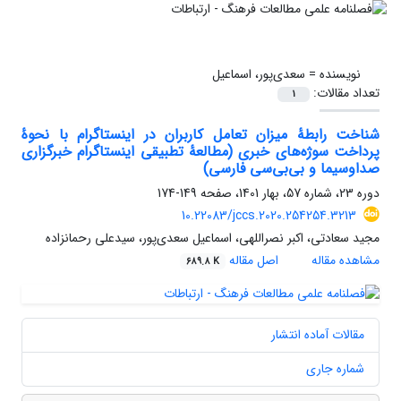
نویسنده =
سعدی‌پور، اسماعیل
تعداد مقالات:
1
شناخت رابطۀ میزان تعامل کاربران در اینستاگرام با نحوۀ
پرداخت سوژه‌های خبری (مطالعۀ تطبیقی اینستاگرام خبرگزاری
صداوسیما و بی‌بی‌سی فارسی)
دوره 23، شماره 57، بهار 1401، صفحه
149-174
10.22083/jccs.2020.254254.3213
مجید سعادتی، اکبر نصراللهی، اسماعیل سعدی‌پور، سیدعلی رحمانزاده
مشاهده مقاله
اصل مقاله
689.8 K
مقالات آماده انتشار
شماره جاری