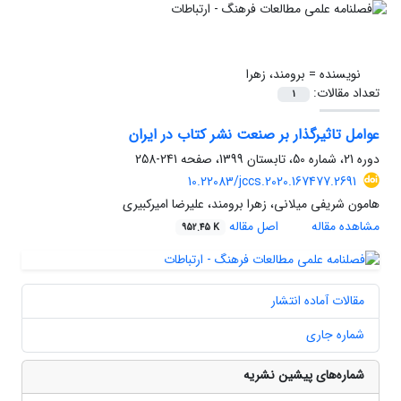
نویسنده =
برومند، زهرا
تعداد مقالات:
1
عوامل تاثیرگذار بر صنعت نشر کتاب در ایران
دوره 21، شماره 50، تابستان 1399، صفحه
241-258
10.22083/jccs.2020.167477.2691
هامون شریفی میلانی، زهرا برومند، علیرضا امیرکبیری
مشاهده مقاله
اصل مقاله
952.45 K
مقالات آماده انتشار
شماره جاری
شماره‌های پیشین نشریه