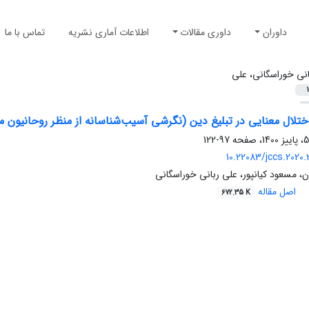
داوران
داوری مقالات
اطلاعات آماری نشریه
تماس با ما
انی خوراسگانی، علی
1
لال معنایی در تبلیغ دین (نگرشی آسیب‌‌‌‌شناسانه از منظر روحانیون مب
97-122
10.22083/jccs.2020.
 مسعود کیانپور، علی ربانی خوراسگانی
اصل مقاله
672.35 K