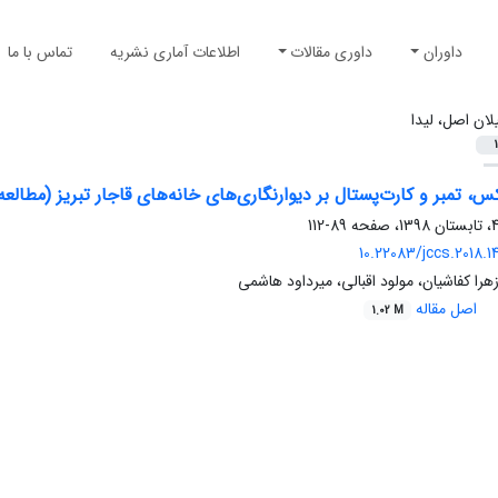
داوران
داوری مقالات
اطلاعات آماری نشریه
تماس با ما
یلان اصل، لیدا
1
س، تمبر و کارت‌پستال بر دیوارنگاری‌های خانه‌های قاجار تبریز (مطالعه
89-112
10.22083/jccs.2018.
زهرا کفاشیان، مولود اقبالی، میرداود هاشمی
اصل مقاله
1.02 M