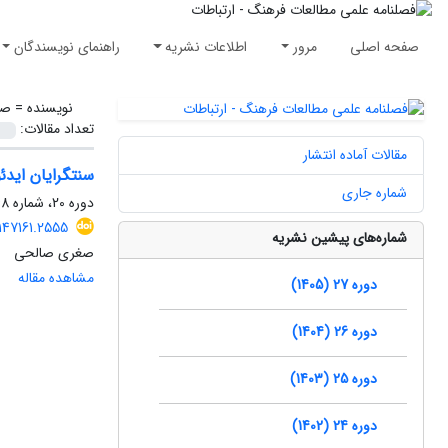
صفحه اصلی
مرور
اطلاعات نشریه
راهنمای نویسندگان
نویسنده =
صغ
تعداد مقالات:
مقالات آماده انتشار
سنت‎گرایان ایدئولوژیک و سیاستگذاری فرهنگی (مورد مطالعه: رویکرد مهدی نصیری)
شماره جاری
دوره 20، شماره 48، زمستان 1398، صفحه
.147161.2555
شماره‌های پیشین نشریه
صغری صالحی
مشاهده مقاله
دوره 27 (1405)
دوره 26 (1404)
دوره 25 (1403)
دوره 24 (1402)