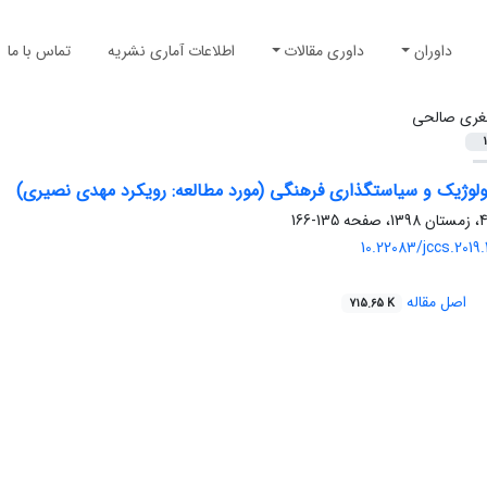
داوران
داوری مقالات
اطلاعات آماری نشریه
تماس با ما
ری صالحی
1
135-166
10.22083/jccs.2019
اصل مقاله
715.65 K