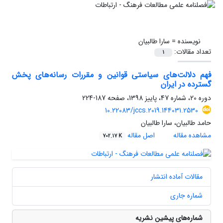
نویسنده =
سارا طالبیان
تعداد مقالات:
1
فهم دلالت‌های سیاستی قوانین و مقررات رسانه‌های پخش
گسترده در ایران
دوره 20، شماره 47، پاییز 1398، صفحه
187-224
10.22083/jccs.2019.144031.2530
حامد طالبیان، سارا طالبیان
مشاهده مقاله
اصل مقاله
702.17 K
مقالات آماده انتشار
شماره جاری
شماره‌های پیشین نشریه