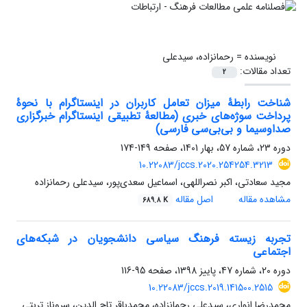
نویسنده =
رحمانزاده، سیدعلی
تعداد مقالات:
2
شناخت رابطۀ میزان تعامل کاربران در اینستاگرام با نحوۀ
پرداخت سوژه‌های خبری (مطالعۀ تطبیقی اینستاگرام خبرگزاری
صداوسیما و بی‌بی‌سی فارسی)
دوره 23، شماره 57، بهار 1401، صفحه
149-174
10.22083/jccs.2020.254254.3213
مجید سعادتی، اکبر نصراللهی، اسماعیل سعدی‌پور، سیدعلی رحمانزاده
مشاهده مقاله
اصل مقاله
689.8 K
تجربه زیسته فرهنگ سیاسی دانشجویان در شبکه‌های
اجتماعی
دوره 20، شماره 47، پاییز 1398، صفحه
95-116
10.22083/jccs.2019.141500.2515
محمدرضا انواری، سیدعلی رحمانزاده، محمدباقر تاج الدین، سروناز تربتی