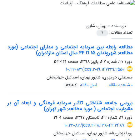
نویسنده =
بهیان، شاپور
تعداد مقالات:
2
مطالعه رابطه بین سرمایه اجتماعی و مدارای ‌اجتماعی (مورد
مطالعه: شهروندان 15 تا 44 سال استان مازندران)
دوره 20، شماره 47، پاییز 1398، صفحه
141-164
10.22083/jccs.2019.147231.2550
مصطفی دومهری، شاپور بهیان، اسماعیل جهانبخش
مشاهده مقاله
اصل مقاله
644.5 K
بررسی جامعه شناختی تاثیر سرمایه فرهنگی و ابعاد آن بر
مقبولیت اجتماعی ( مورد مطالعه: شهر تهران)
دوره 19، شماره 42، تابستان 1397، صفحه
1-24
10.22083/jccs.2018.138042.2487
رویا یزدان‌پناه، شاپور بهیان، اسماعیل جهانبخش