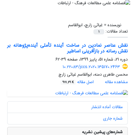
نویسنده =
غیاثی زارچ، ابوالقاسم
تعداد مقالات:
1
نقش عناصر نمادین در ساخت آینده تأملی آینده‌پژوهانه بر
نقش رسانه در بازآفرینی اساطیر
دوره 21، شماره 51، پاییز 1399، صفحه
39-62
10.22083/jccs.2020.135170.2463
محسن طاهری دمنه، ابوالقاسم غیاثی زارچ
مشاهده مقاله
اصل مقاله
971.69 K
مقالات آماده انتشار
شماره جاری
شماره‌های پیشین نشریه