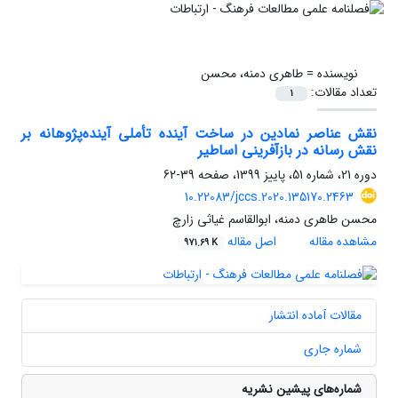
نویسنده =
طاهری دمنه، محسن
تعداد مقالات:
1
نقش عناصر نمادین در ساخت آینده تأملی آینده‌پژوهانه بر
نقش رسانه در بازآفرینی اساطیر
دوره 21، شماره 51، پاییز 1399، صفحه
39-62
10.22083/jccs.2020.135170.2463
محسن طاهری دمنه، ابوالقاسم غیاثی زارچ
مشاهده مقاله
اصل مقاله
971.69 K
مقالات آماده انتشار
شماره جاری
شماره‌های پیشین نشریه