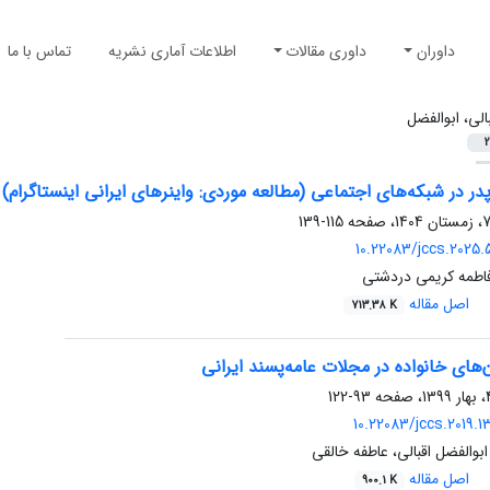
داوران
داوری مقالات
اطلاعات آماری نشریه
تماس با ما
بالی، ابوالفضل
2
در در شبکه‌های اجتماعی (مطالعه موردی: واینرهای ایرانی اینستاگرام)
115-139
10.22083/jccs.2025.
 فاطمه کریمی دردشتی
اصل مقاله
713.38 K
ن‌های خانواده در مجلات عامه‌پسند ایرانی
93-122
10.22083/jccs.2019.
 ابوالفضل اقبالی، عاطفه خالقی
اصل مقاله
900.1 K