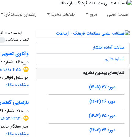
صفحه اصلی
مرور
اطلاعات نشریه
راهنمای نویسندگان
نویسنده =
اق
تعداد مقالات:
مقالات آماده انتشار
واکاوی تصویر پ
شماره جاری
دوره 26، شماره 72، زمستان 1404، صفحه
509880.4015
شماره‌های پیشین نشریه
ابوالفضل اقبالی،
مشاهده مقاله
دوره 27 (1405)
دوره 26 (1404)
بازنمایی گفتما
دوره 21، شماره 49، بهار 1399، صفحه
دوره 25 (1403)
138452.2493
امیر رستگار خالد،
دوره 24 (1402)
مشاهده مقاله