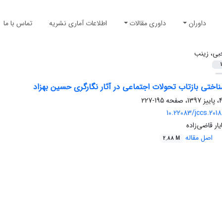
داوران
داوری مقالات
اطلاعات آماری نشریه
تماس با ما
بی، زینب
1
اختی بازتاب تحولات اجتماعی در آثار نگارگری حسین بهزاد
195-227
10.22083/jccs.2018
ر قاضی‌زاده
اصل مقاله
2.88 M