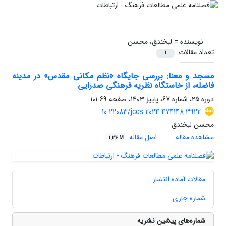
نویسنده =
لبخندق، محسن
تعداد مقالات:
1
مسجد و معنا: بررسی جایگاه «نظم مکانی مقدس» در مدینه
فاضله، از خاستگاه نظریه فرهنگی صدرایی
دوره 25، شماره 67، پاییز 1403، صفحه
69-101
10.22083/jccs.2024.474148.3922
محسن لبخندق
مشاهده مقاله
اصل مقاله
1.36 M
مقالات آماده انتشار
شماره جاری
شماره‌های پیشین نشریه