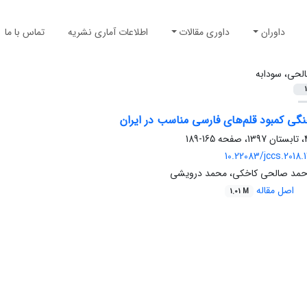
داوران
داوری مقالات
اطلاعات آماری نشریه
تماس با ما
لحی، سودابه
1
گی کمبود قلم‌‌های فارسی مناسب در ایران
165-189
10.22083/jccs.2018.
احمد صالحی کاخکی، محمد درویشی
اصل مقاله
1.01 M