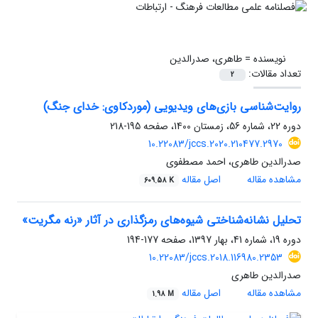
نویسنده =
طاهری، صدرالدین
تعداد مقالات:
2
روایت‌شناسی بازی‌های ویدیویی (موردکاوی: خدای جنگ)
دوره 22، شماره 56، زمستان 1400، صفحه
195-218
10.22083/jccs.2020.210477.2970
صدرالدین طاهری، احمد مصطفوی
مشاهده مقاله
اصل مقاله
609.58 K
تحلیل نشانه‌شناختی شیوه‌های رمزگذاری در آثار «رنه مگریت»
دوره 19، شماره 41، بهار 1397، صفحه
177-194
10.22083/jccs.2018.116980.2353
صدرالدین طاهری
مشاهده مقاله
اصل مقاله
1.98 M