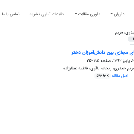
داوران
داوری مقالات
اطلاعات آماری نشریه
تماس با ما
دری، مریم
1
 مجازی بین دانش‌آموزان دختر
195-216
مریم حیدری، ریحانه باقری، فاطمه عطارزاده
اصل مقاله
536.96 K