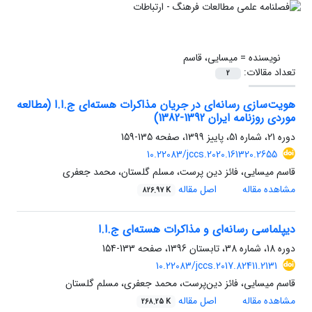
نویسنده =
میسایی، قاسم
تعداد مقالات:
2
هویت‌سازی رسانه‌ای در جریان مذاکرات هسته‌ای ج.ا.ا (مطالعه
موردی روزنامه ایران 1392-1382)
دوره 21، شماره 51، پاییز 1399، صفحه
135-159
10.22083/jccs.2020.161320.2655
قاسم میسایی، فائز دین پرست، مسلم گلستان، محمد جعفری
مشاهده مقاله
اصل مقاله
826.97 K
دیپلماسی رسانه‌ای و مذاکرات هسته‌ای ج.ا.ا
دوره 18، شماره 38، تابستان 1396، صفحه
133-154
10.22083/jccs.2017.82411.2131
قاسم میسایی، فائز دین‌پرست، محمد جعفری، مسلم گلستان
مشاهده مقاله
اصل مقاله
268.25 K