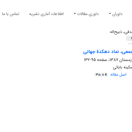
داوران
داوری مقالات
اطلاعات آماری نشریه
تماس با ما
فی، ذبیح‌اله
1
جمعی، نماد دهکدة جهانی
95-132
کینه بابائی
اصل مقاله
318.11 K