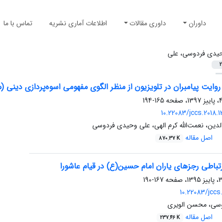
داوران
داوری مقالات
اطلاعات آماری نشریه
تماس با ما
یدی فردوسی، علی
2
روایت پیامبران در تلویزیون از منظر الگوی مفهومی اسوه‌پردازی دینی (
165-194
10.22083/jccs.2018.
ین، نعمت‌الله کرم الهی، علی وحیدی فردوسی
اصل مقاله
870.37 K
رتباطی رجزهای یاران امام حسین(ع) در قیام عاشورا
167-190
10.22083/jccs
سی، محسن الویری
اصل مقاله
237.46 K