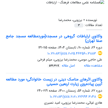
نویسنده =
برزویی، محمدرضا
تعداد مقالات:
3
واکاوی ارتباطات گروهی در مسجد؛(موردمطالعه مسجد جامع
صفا تهران)
دوره 26، شماره 70، تابستان 1404، صفحه
115-141
10.22083/jccs.2025.463560.3883
علی حاجی موسی، محمدرضا برزویی، میثم فرخی
مشاهده مقاله
اصل مقاله
599.37 K
واکاوی اثرهای مناسک دینی در زیست خانوادگی؛ مورد مطالعه
آیین پیاده‌روی زیارت اربعین حسینی
دوره 22، شماره 56، زمستان 1400، صفحه
219-240
10.22083/jccs.2020.226194.3048
هادی غیاثی، محمدرضا برزویی، امید نصیری