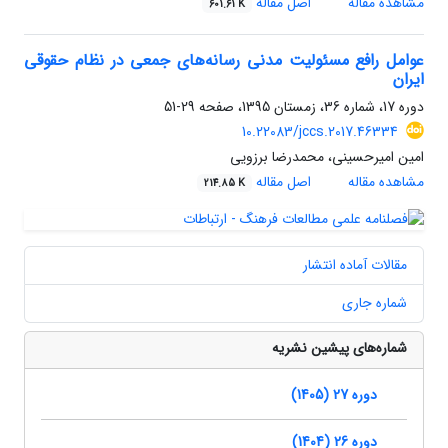
مشاهده مقاله
اصل مقاله
601.61 K
عوامل رافع مسئولیت مدنی رسانه‌های جمعی در نظام حقوقی
ایران
دوره 17، شماره 36، زمستان 1395، صفحه
29-51
10.22083/jccs.2017.46334
امین امیرحسینی، محمدرضا برزویی
مشاهده مقاله
اصل مقاله
214.85 K
مقالات آماده انتشار
شماره جاری
شماره‌های پیشین نشریه
دوره 27 (1405)
دوره 26 (1404)