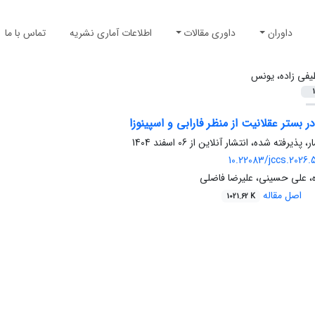
داوران
داوری مقالات
اطلاعات آماری نشریه
تماس با ما
یفی زاده، یونس
1
 بستر عقلانیت از منظر فارابی و اسپینوزا
ر، پذیرفته شده، انتشار آنلاین از
06 اسفند 1404
10.22083/jccs.2026.
، علی حسینی، علیرضا فاضلی
اصل مقاله
1021.62 K