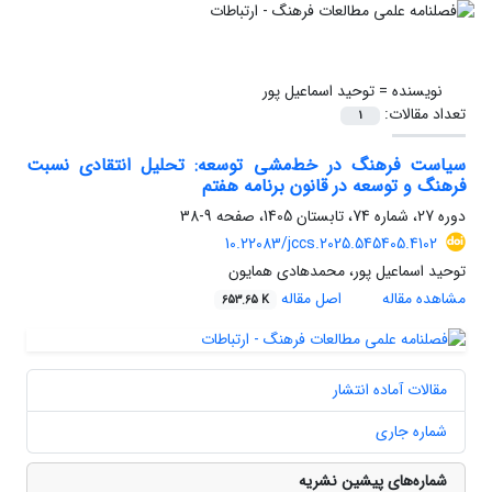
نویسنده =
توحید اسماعیل پور
تعداد مقالات:
1
سیاست فرهنگ در خط‌مشی توسعه: تحلیل انتقادی نسبت
فرهنگ و توسعه در قانون برنامه هفتم
دوره 27، شماره 74، تابستان 1405، صفحه
9-38
10.22083/jccs.2025.545405.4102
توحید اسماعیل پور، محمدهادی همایون
مشاهده مقاله
اصل مقاله
653.65 K
مقالات آماده انتشار
شماره جاری
شماره‌های پیشین نشریه