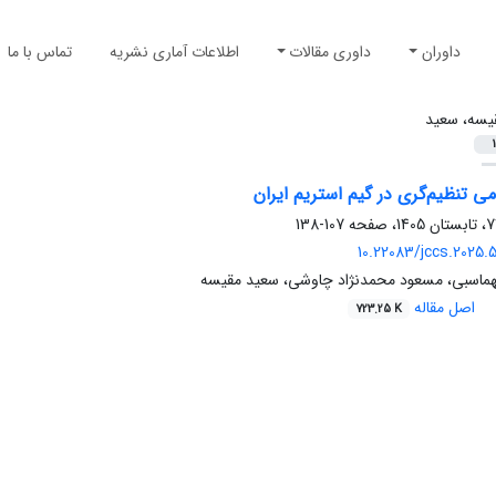
داوران
داوری مقالات
اطلاعات آماری نشریه
تماس با ما
یسه، سعید
1
 تنظیم‌گری در گیم ‌استریم ایران
107-138
10.22083/jccs.2025.
ماسبی، مسعود محمدنژاد چاوشی، سعید مقیسه
اصل مقاله
723.25 K