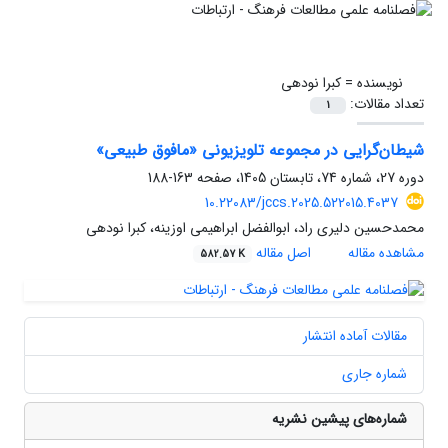
نویسنده =
کبرا نودهی
تعداد مقالات:
1
شیطان‌گرایی در مجموعه تلویزیونی «مافوق طبیعی»
دوره 27، شماره 74، تابستان 1405، صفحه
163-188
10.22083/jccs.2025.522015.4037
محمدحسین دلیری راد، ابوالفضل ابراهیمی اوزینه، کبرا نودهی
مشاهده مقاله
اصل مقاله
582.57 K
مقالات آماده انتشار
شماره جاری
شماره‌های پیشین نشریه