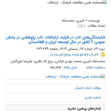
نویسنده =
خیری، محمدشاه
تعداد مقالات:
1
شایستگی‌های ناب در فرایند ارتباطات ناب پژوهشی در بخش
عمومی 2 کشور در حال توسعه؛ ایران و افغانستان
دوره 26، شماره 72، زمستان 1404، صفحه
249-279
10.22083/jccs.2025.521340.4036
محمدشاه خیری، محمد مهدی فراحی، روح اله باقری، علیرضا خوراکیان
مشاهده مقاله
اصل مقاله
688.17 K
مقالات آماده انتشار
شماره جاری
شماره‌های پیشین نشریه