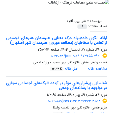
نویسنده =
تقی پور، فائزه
تعداد مقالات:
5
ارائه الگوی داده‌بنیاد درک معنایی هنرمندان هنرهای تجسمی
از تعامل با مخاطبان (مطالعه موردی: هنرمندان شهر اصفهان)
دوره 26، شماره 70، تابستان 1404، صفحه
213-250
10.22083/jccs.2024.473255.3921
فاطمه رئوفی منش، فائزه تقی پور، حمید دوازده امامی
مشاهده مقاله
اصل مقاله
721.78 K
شناسایی پیشران‌های مؤثر بر آینده شبکه‌های اجتماعی مجازی
در مواجهه با رسانه‌های جمعی
دوره 24، شماره 61، بهار 1402، صفحه
65-102
10.22083/jccs.2023.333233.3568
هژیر فتحی، فائزه تقی پور، نفیسه واعظ