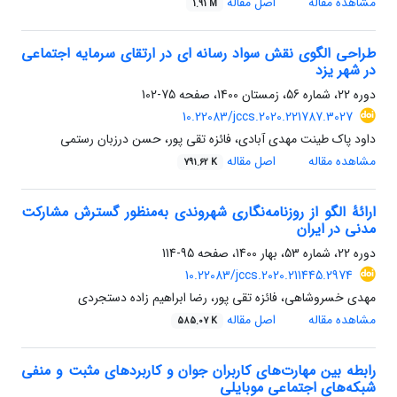
مشاهده مقاله
اصل مقاله
1.91 M
طراحی الگوی نقش سواد رسانه ای در ارتقای سرمایه اجتماعی
در شهر یزد
دوره 22، شماره 56، زمستان 1400، صفحه
75-102
10.22083/jccs.2020.221787.3027
داود پاک طینت مهدی آبادی، فائزه تقی پور، حسن درزبان رستمی
مشاهده مقاله
اصل مقاله
791.62 K
ارائۀ الگو از روزنامه‌نگاری شهروندی به‌منظور گسترش مشارکت
مدنی در ایران
دوره 22، شماره 53، بهار 1400، صفحه
95-114
10.22083/jccs.2020.211445.2974
مهدی خسروشاهی، فائزه تقی پور، رضا ابراهیم زاده دستجردی
مشاهده مقاله
اصل مقاله
585.07 K
رابطه بین مهارت‌های کاربران جوان و کاربردهای مثبت و منفی
شبکه‌های اجتماعی موبایلی