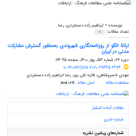
نویسنده =
ابراهیم زاده دستجردی، رضا
تعداد مقالات:
1
ارائۀ الگو از روزنامه‌نگاری شهروندی به‌منظور گسترش مشارکت
مدنی در ایران
دوره 22، شماره 53، بهار 1400، صفحه
95-114
10.22083/jccs.2020.211445.2974
مهدی خسروشاهی، فائزه تقی پور، رضا ابراهیم زاده دستجردی
مشاهده مقاله
اصل مقاله
585.07 K
مقالات آماده انتشار
شماره جاری
شماره‌های پیشین نشریه