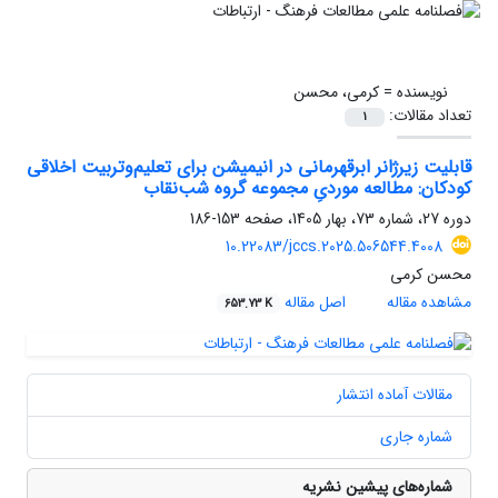
نویسنده =
کرمی، محسن
تعداد مقالات:
1
قابلیت زیرژانر ابرقهرمانی در انیمیشن برای تعلیم‌وتربیت اخلاقی
کودکان: مطالعه موردیِ مجموعه گروه شب‌نقاب
دوره 27، شماره 73، بهار 1405، صفحه
153-186
10.22083/jccs.2025.506544.4008
محسن کرمی
مشاهده مقاله
اصل مقاله
653.73 K
مقالات آماده انتشار
شماره جاری
شماره‌های پیشین نشریه