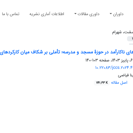
داوران
داوری مقالات
اطلاعات آماری نشریه
تماس با ما
مشت، شهرام
1
ی ناکارآمد در حوزۀ مسجد و مدرسه؛ تأملی بر شکاف میان کارکردهای ت
103-140
10.22083/jccs.2024.
نا فیاضی
اصل مقاله
741.33 K