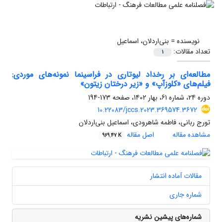
نویسنده =
بنی‌اردلان، اسماعیل
تعداد مقالات:
1
مطالعه‌ای بر رخداد لیوتاری در فراسینما نمونه‌‎های موردی:
فیلم‌های «کلوزآپ» و «زیر درختان زیتون»
دوره 24، شماره 61، بهار 1402، صفحه
173-194
10.22083/jccs.2023.369574.3672
تورج ربانی، فاطمه شاهرودی، اسماعیل بنی‌اردلان
مشاهده مقاله
اصل مقاله
969.47 K
مقالات آماده انتشار
شماره جاری
شماره‌های پیشین نشریه