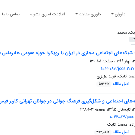
داوران
داوری مقالات
اطلاعات آماری نشریه
تماس با ما
ابک، محمد
2
بکه‌های اجتماعی مجازی در ایران با رویکرد حوزه عمومی هابرماس (م
101-130
10.22083/jccs.2017
مد اتابک، فرید عزیزی
اصل مقاله
524.3 K
ه‌های اجتماعی و شکل‌گیری فرهنگ جوانی در جوانان تهرانی کاربر فیس
103-138
10.22083/jccs
ده، محمد اتابک
اصل مقاله
382.05 K