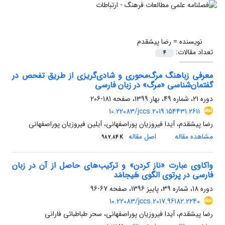
نویسنده =
رضا پیشقدم
تعداد مقالات:
4
معرفی زباهنگ مرگ‌محوری و شادی‌گریزی از طریق تفحص در
گفتمان‌شناسی «مرگ» در زبان فارسی
دوره 21، شماره 49، بهار 1399، صفحه
181-206
10.22083/jccs.2019.154431.2611
رضا پیشقدم، آیدا فیروزیان پوراصفهانی، آیلین فیروزیان پوراصفهانی
مشاهده مقاله
اصل مقاله
987.84 K
واکاوی عبارت «ناز کردن» و ترکیب‌های حاصل از آن در زبان
فارسی در پرتوی الگوی هَیجامَد
دوره 18، شماره 39، پاییز 1396، صفحه
67-96
10.22083/jccs.2017.96182.2240
رضا پیشقدم، آیدا فیروزیان پوراصفهانی، سحر طباطبائی فارانی