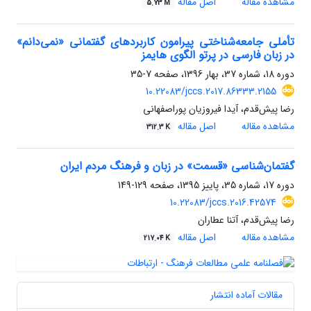
مشاهده مقاله
اصل مقاله
5.73 M
تأملی جامعه‌شناختی پیرامون کاربردهای گفتمانی «نمی‌دانم»
در زبان فارسی در پرتو الگوی هایمز
دوره 18، شماره 37، بهار 1396، صفحه
7-35
10.22083/jccs.2017.86333.2155
رضا پیش‌قدم، آیدا فیروزیان پوراصفهانی
مشاهده مقاله
اصل مقاله
312.3 K
گفتمان‌شناسی «قسمت» در زبان و فرهنگ مردم ایران
دوره 17، شماره 35، پاییز 1395، صفحه
129-149
10.22083/jccs.2016.42574
رضا پیش‌قدم، آتنا عطاران
مشاهده مقاله
اصل مقاله
217.04 K
مقالات آماده انتشار