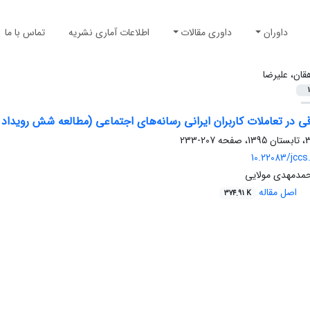
داوران
داوری مقالات
اطلاعات آماری نشریه
تماس با ما
قان، علیرضا
1
قی در تعاملات کاربران ایرانی رسانه‌های اجتماعی (مطالعه شش رویداد 
207-233
10.22083/jccs
حمدمهدی مولایی
اصل مقاله
374.91 K