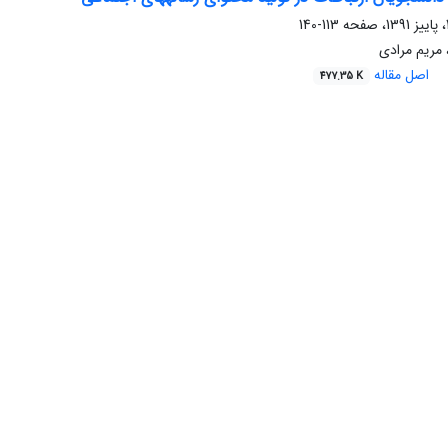
113-140
مریم مرادی
اصل مقاله
477.35 K