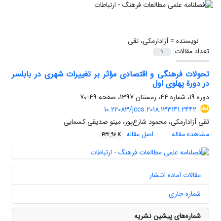
نویسنده =
آزادارمکی، تقی
تعداد مقالات:
1
تحولات فرهنگی و اقتصادی مؤثر بر تغییرات شهری در بابلسر
در دورة پهلوی اول
دوره 19، شماره 44، زمستان 1397، صفحه
49-70
10.22083/jccs.2018.133141.2442
تقی آزادارمکی، محمود شارع‌پور، مینو صدیقی کسمایی
مشاهده مقاله
اصل مقاله
432.96 K
مقالات آماده انتشار
شماره جاری
شماره‌های پیشین نشریه