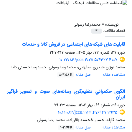
نویسنده =
محمدرضا رسولی
تعداد مقالات:
3
قابلیت‌های شبکه‌های اجتماعی در فروش کالا و خدمات
دوره 27، شماره 73، بهار 1405، صفحه
217-247
10.22083/jccs.2025.504327.4007
محمد نوژان حیدری اصفهانی، محمدرضا رسولی، حمیدرضا حسینی دانا
مشاهده مقاله
اصل مقاله
803.58 K
الگوی حکمرانیِ تنظیم‌گری رسانه‌های صوت و تصویر فراگیر
ایران
دوره 26، شماره 69، بهار 1404، صفحه
43-79
10.22083/jccs.2024.476947.3935
محمد گاپله، حسن خجسته باقرزاده، محمد رضا رسولی
مشاهده مقاله
اصل مقاله
1019.44 K