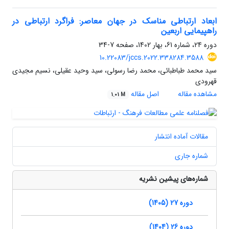
ابعاد ارتباطی مناسک در جهان معاصر: فراگرد ارتباطی در
راهپیمایی اربعین
دوره 24، شماره 61، بهار 1402، صفحه
7-34
10.22083/jccs.2022.338284.3588
سید محمد طباطبائی، محمد رضا رسولی، سید وحید عقیلی، نسیم مجیدی
قهرودی
مشاهده مقاله
اصل مقاله
1.01 M
مقالات آماده انتشار
شماره جاری
شماره‌های پیشین نشریه
دوره 27 (1405)
دوره 26 (1404)