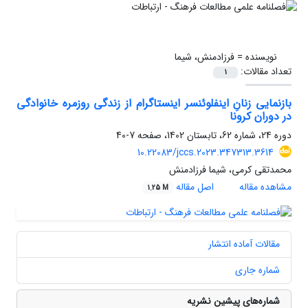
نویسنده =
فرزادمنش، شیما
تعداد مقالات:
1
بازنمایی زنانِ اینفلوئنسر اینستاگرام از زندگی روزمره خانوادگی
در دوران کرونا
دوره 24، شماره 62، تابستان 1402، صفحه
7-40
10.22083/jccs.2023.347313.3614
محمدتقی کرمی، شیما فرزادمنش
مشاهده مقاله
اصل مقاله
1.25 M
مقالات آماده انتشار
شماره جاری
شماره‌های پیشین نشریه