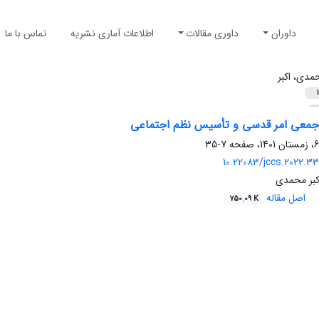
داوران
داوری مقالات
اطلاعات آماری نشریه
تماس با ما
مدی، اکبر
1
ر جمعی امر قدسی و تأسیس نظم اجتماعی
7-35
10.22083/jccs.2022.
کبر محمدی
اصل مقاله
750.09 K